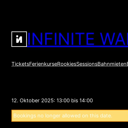
Zum
Inhalt
springen
INFINITE WA
Tickets
Ferienkurse
Rookies
Sessions
Bahnmieten
12. Oktober 2025: 13:00 bis 14:00
Bookings no longer allowed on this date.