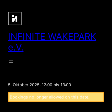
Zum
Inhalt
springen
INFINITE WAKEPARK
e.V.
5. Oktober 2025: 12:00 bis 13:00
Bookings no longer allowed on this date.