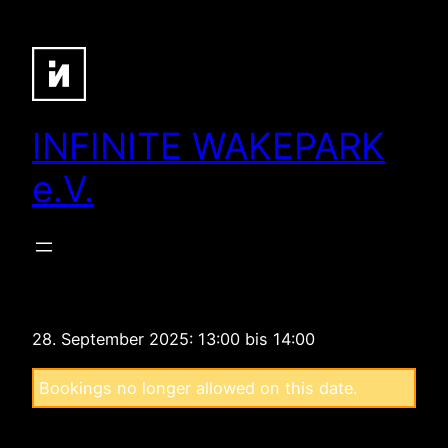
Zum
Inhalt
springen
INFINITE WAKEPARK
e.V.
28. September 2025: 13:00 bis 14:00
Bookings no longer allowed on this date.